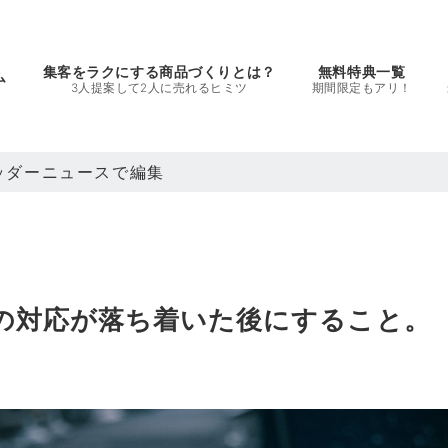
集客をラクにする商品づくりとは？
無料特典一覧
ム
3人提案して2人に売れるヒミツ
期間限定もアリ！
ヘッダーニュースで編集
の対応が落ち着いた後にすること。