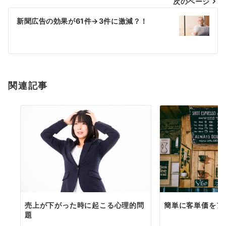
次のページ
ビ
ゲ
新聞広告の効果が61件→3件に激減？！
ー
シ
ョ
関連記事
ン
売上が下がった時に起こる心理的問
簡単に客単価をア
題