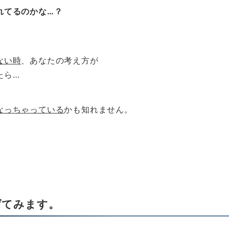
れてるのかな…？
ない時
、あなたの考え方が
たら…
なっちゃっている
かも知れません。
げてみます。