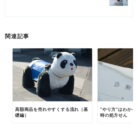
ー
シ
ョ
関連記事
ン
高額商品を売れやすくする流れ（基
”やり方”はわか
礎編）
時の処方せん