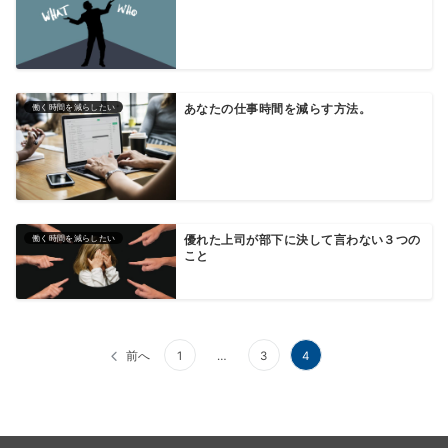
働く時間を減らしたい
あなたの仕事時間を減らす方法。
働く時間を減らしたい
優れた上司が部下に決して言わない３つの
こと
投
前へ
1
…
3
4
稿
ナ