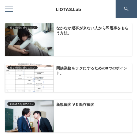
LIOTAS.Lab
働く時間を減らしたい
なかなか返事が来ない人から即返事をもら
う方法。
働く時間を減らしたい
間接業務をラクにするための8つのポイン
ト。
お客さんを集めたい
新規顧客 VS 既存顧客