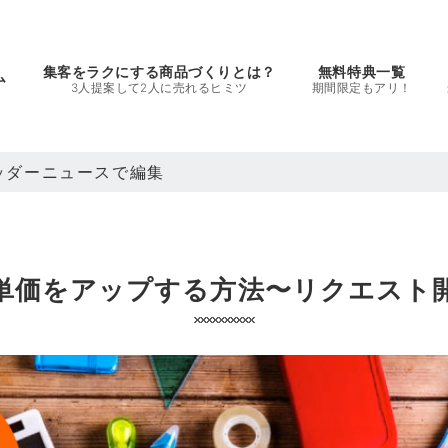
集客をラクにする商品づくりとは？
無料特典一覧
ム
3人提案して2人に売れるヒミツ
期間限定もアリ！
ヘッダーニュースで編集
単価をアップする方法〜リクエスト