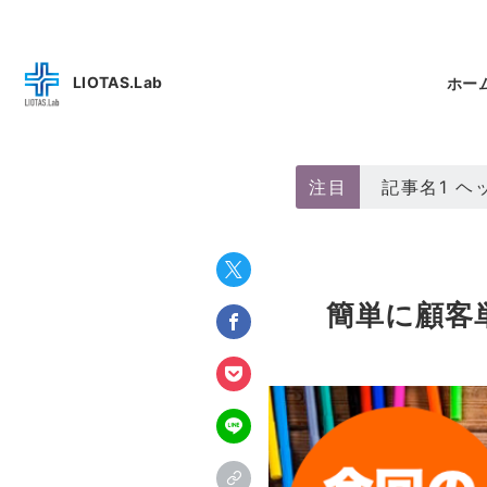
LIOTAS.Lab
ホー
注目
記事名1 
簡単に顧客