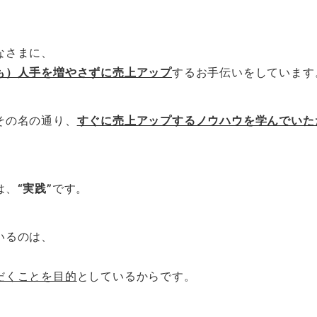
。
なさまに、
も）人手を増やさずに売上アップ
するお手伝いをしています
その名の通り、
すぐに売上アップするノウハウを学んでいた
は、
“実践”
です。
いるのは、
だくことを目的
としているからです。